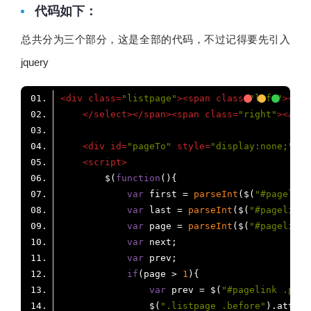
代码如下：
总共分为三个部分，这是全部的代码，不过记得要先引入
jquery
<
div
class
=
"listpage"
>
<
span
class
=
"left"
>
<
a
c
</
select
>
</
span
>
<
span
class
=
"right"
>
<
a
hr
<
div
id
=
"pageTo"
style
=
"display:none;"
>
{?
<
script
>
        $(
function
(
)
var
 first = 
parseInt
($(
"#pagelink
var
 last = 
parseInt
($(
"#pagelink 
var
 page = 
parseInt
($(
"#pagelink 
var
var
if
(page > 
1
var
 prev = $(
"#pagelink .prev
                $(
".listpage .before"
).attr(
"