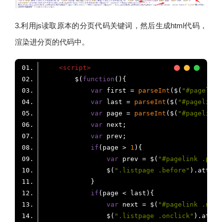
3.利用js读取原本的分页代码关键词，然后生成html代码，
渲染进分页的代码中。
<
script
>
        $(
function
(
)
var
 first = 
parseInt
($(
"#pagelink
var
 last = 
parseInt
($(
"#pagelink 
var
 page = 
parseInt
($(
"#pagelink 
var
var
if
(page > 
1
var
 prev = $(
"#pagelink .prev
                $(
".listpage .before"
).attr(
"
if
var
 next = $(
"#pagelink .next
                $(
".listpage .onclick"
).attr(