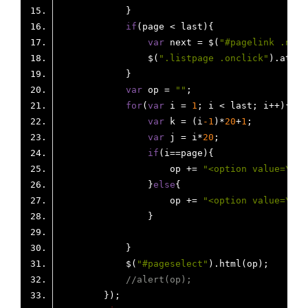
if
var
 next = $(
"#pagelink .next
                $(
".listpage .onclick"
).attr(
var
 op = 
""
for
(
var
 i = 
1
var
 k = (i
-1
)*
20
+
1
var
 j = i*
20
if
                    op += 
"<option value=\"/b
                }
else
                    op += 
"<option value=\"/b
            $(
"#pageselect"
//alert(op);