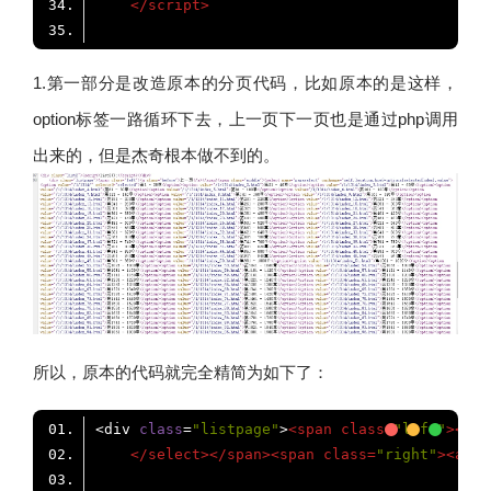
</
script
>
1.第一部分是改造原本的分页代码，比如原本的是这样，
option标签一路循环下去，上一页下一页也是通过php调用
出来的，但是杰奇根本做不到的。
所以，原本的代码就完全精简为如下了：
<div 
class
=
"listpage"
>
<
span
class
=
"left"
>
<
a
c
</
select
>
</
span
>
<
span
class
=
"right"
>
<
a
hr