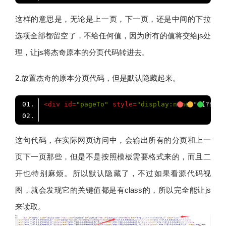
这样的意思是，无论是上一页，下一页，还是中间的下拉
选项全部都留空了，不给任何值，因为所有的值将交给js处
理，让js将杰奇原本的分页代码转进去。
2.放置杰奇的原本分页代码，但是默认隐藏起来。
<
div
id
=
"pageTo"
style
=
"display:none;"
>
{?$url
这句代码，在实际网页访问中，会输出所有的分页和上一
页下一页那些，但是不是按照模板需要格式来的，而且二
开也特别麻烦。所以默认隐藏了，不过如果看源代码视
图，就会发现它的关键值都是有class的，所以完全能让js
来读取。