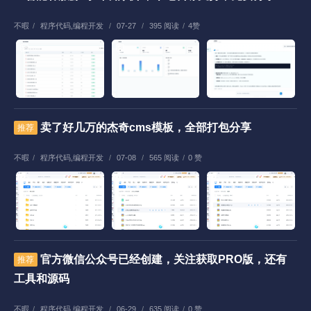
不暇
/
程序代码
,
编程开发
/
07-27
/
395 阅读
/
4赞
卖了好几万的杰奇cms模板，全部打包分享
推荐
不暇
/
程序代码
,
编程开发
/
07-08
/
565 阅读
/
0 赞
官方微信公众号已经创建，关注获取PRO版，还有
推荐
工具和源码
不暇
/
程序代码
,
编程开发
/
06-29
/
635 阅读
/
0 赞