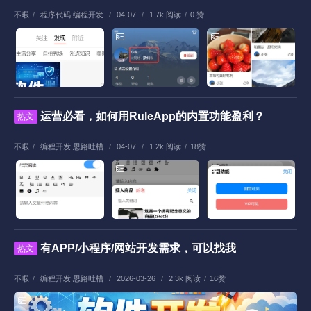
不暇
/
程序代码
,
编程开发
/
04-07
/
1.7k 阅读
/
0 赞
运营必看，如何用RuleApp的内置功能盈利？
热文
不暇
/
编程开发
,
思路吐槽
/
04-07
/
1.2k 阅读
/
18赞
有APP/小程序/网站开发需求，可以找我
热文
不暇
/
编程开发
,
思路吐槽
/
2026-03-26
/
2.3k 阅读
/
16赞