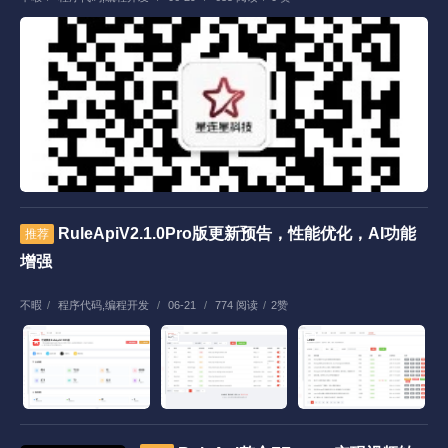
RuleApiV2.1.0Pro版更新预告，性能优化，AI功能
推荐
增强
不暇
/
程序代码
,
编程开发
/
06-21
/
774 阅读
/
2赞