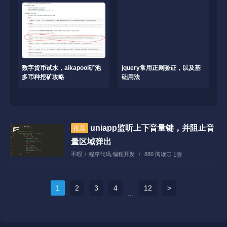
数字货币试水，aikapool矿池
jquery常用正则验证，以及基
多币种挖矿攻略
础用法
uniapp监听上下音量键，并阻止音
推荐
量区域弹出
不暇
/
程序代码
,
编程开发
/
880 阅读
1赞
1
2
3
4
12
>
...