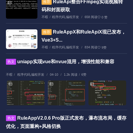
RuleApi整合FFmpeg实现视频转
推荐
码和封面获取
不暇
/
程序代码
,
编程开发
/
658 阅读
0 赞
RuleAppX和RuleApiX现已发布，
推荐
Vue3+S...
不暇
/
程序代码
,
编程开发
/
834 阅读
9赞
uniapp实现vue和nvue混用，增强性能和兼容
热文
不暇
/
程序代码
,
编程开发
/
04-10
/
1.2k 阅读
/
6赞
RuleAppV2.0.6 Pro版正式发布，瀑布流布局，缓存
热文
优化，页面重构+风格切换