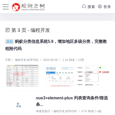
搜索
登录
第 3 页 - 编程开发
蚂蚁分类信息系统5.9，增加地区多级分类，完整教
原创
程附代码
不暇
/
编程开发
,
程序代码
/
2022-09-28
/
1.1w 阅读
/
11赞
vue3+element-plus 列表查询条件/筛选
条...
卑微页面仔
/
编程开发
,
程序代码
/
6.7k 阅读
4赞