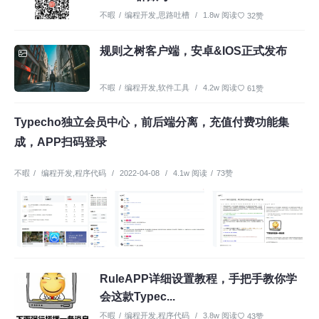
不暇
/
编程开发
,
思路吐槽
/
1.8w 阅读
32赞
规则之树客户端，安卓&IOS正式发布
不暇
/
编程开发
,
软件工具
/
4.2w 阅读
61赞
Typecho独立会员中心，前后端分离，充值付费功能集
成，APP扫码登录
不暇
/
编程开发
,
程序代码
/
2022-04-08
/
4.1w 阅读
/
73赞
RuleAPP详细设置教程，手把手教你学
会这款Typec...
不暇
/
编程开发
,
程序代码
/
3.8w 阅读
43赞