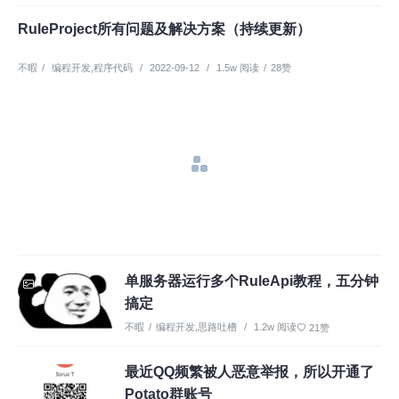
RuleProject所有问题及解决方案（持续更新）
不暇
/
编程开发
,
程序代码
/
2022-09-12
/
1.5w 阅读
/
28赞
单服务器运行多个RuleApi教程，五分钟
搞定
不暇
/
编程开发
,
思路吐槽
/
1.2w 阅读
21赞
最近QQ频繁被人恶意举报，所以开通了
Potato群账号