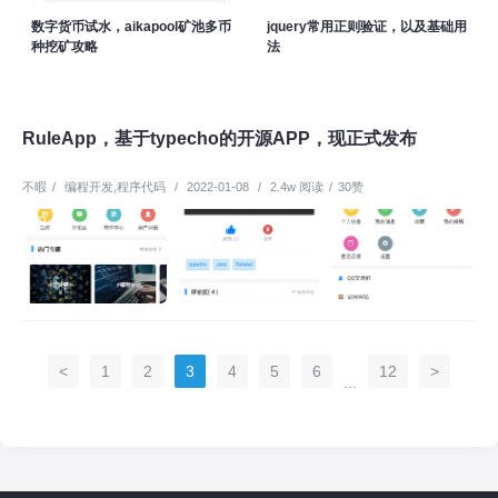
数字货币试水，aikapool矿池多币
jquery常用正则验证，以及基础用
种挖矿攻略
法
RuleApp，基于typecho的开源APP，现正式发布
不暇
/
编程开发
,
程序代码
/
2022-01-08
/
2.4w 阅读
/
30赞
<
1
2
3
4
5
6
12
>
...