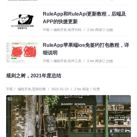
RuleApp和RuleApi更新教程，后端及
APP的快捷更新
不暇
/
编程开发
,
程序代码
/
2.3w 阅读
19赞
RuleApp苹果端ios免签约打包教程，详
细说明
不暇
/
编程开发
,
软件工具
/
2.4w 阅读
23赞
规则之树，2021年度总结
不暇
/
编程开发
,
思路吐槽
/
2022-01-13
/
2.9w 阅读
/
61赞