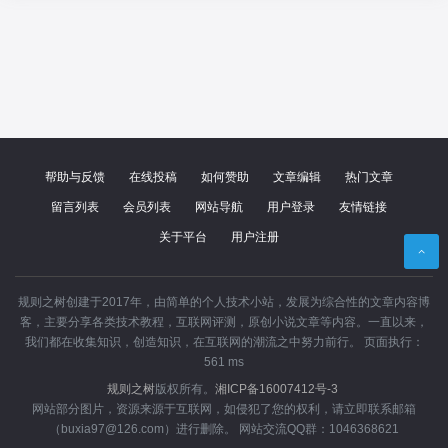
帮助与反馈
在线投稿
如何赞助
文章编辑
热门文章
留言列表
会员列表
网站导航
用户登录
友情链接
关于平台
用户注册
规则之树创建于2017年，由简单的个人技术小站，发展为综合性的文章内容博
客，主要分享各类技术教程，互联网评测，原创小说文章等内容。一直以来，
我们都在收集知识，创造知识，在互联网的潮流之中努力前行。 页面执行：
561 ms
规则之树
安卓
app
ios
规则之树
版权所有。
湘ICP备16007412号-3
网站部分图片，资源来源于互联网，如侵犯了您的权利，请立即联系邮箱
阅读
封面
分享
（buxia97@126.com）进行删除。 网站交流QQ群：1046368621