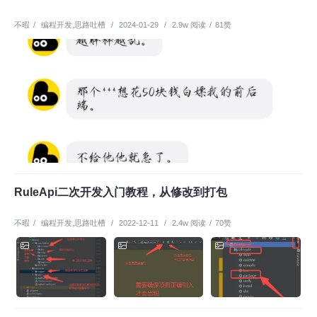
不暇
/
编程开发
,
思路吐槽
/
2024-01-29
/
2.9w 阅读
/
81赞
RuleApi二次开发入门教程，从修改到打包
不暇
/
编程开发
,
思路吐槽
/
2022-12-11
/
2.4w 阅读
/
70赞