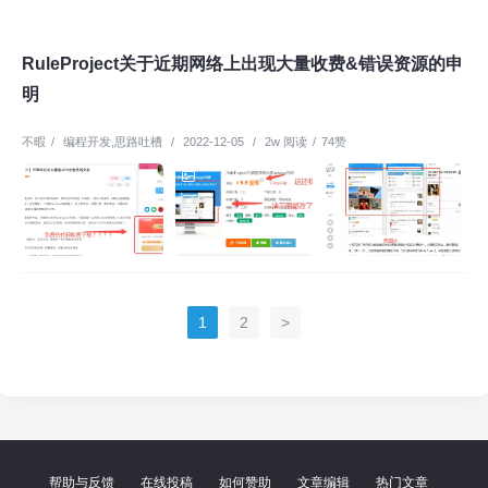
RuleProject关于近期网络上出现大量收费&错误资源的申
明
不暇
/
编程开发
,
思路吐槽
/
2022-12-05
/
2w 阅读
/
74赞
1
2
>
帮助与反馈
在线投稿
如何赞助
文章编辑
热门文章