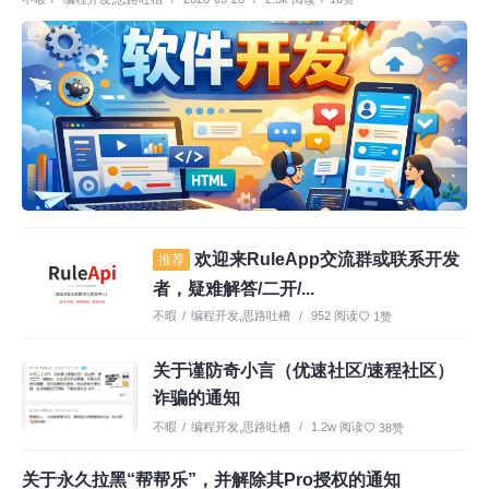
欢迎来RuleApp交流群或联系开发
推荐
者，疑难解答/二开/...
不暇
/
编程开发
,
思路吐槽
/
952 阅读
1赞
关于谨防奇小言（优速社区/速程社区）
诈骗的通知
不暇
/
编程开发
,
思路吐槽
/
1.2w 阅读
38赞
关于永久拉黑“帮帮乐”，并解除其Pro授权的通知