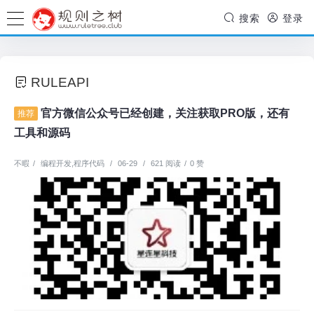
搜索
登录
RULEAPI
官方微信公众号已经创建，关注获取PRO版，还有
推荐
工具和源码
不暇
/
编程开发
,
程序代码
/
06-29
/
621 阅读
/
0 赞