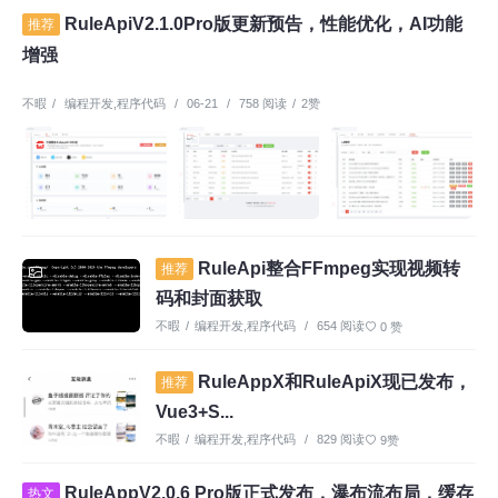
RuleApiV2.1.0Pro版更新预告，性能优化，AI功能
推荐
增强
不暇
/
编程开发
,
程序代码
/
06-21
/
758 阅读
/
2赞
RuleApi整合FFmpeg实现视频转
推荐
码和封面获取
不暇
/
编程开发
,
程序代码
/
654 阅读
0 赞
RuleAppX和RuleApiX现已发布，
推荐
Vue3+S...
不暇
/
编程开发
,
程序代码
/
829 阅读
9赞
RuleAppV2.0.6 Pro版正式发布，瀑布流布局，缓存
热文