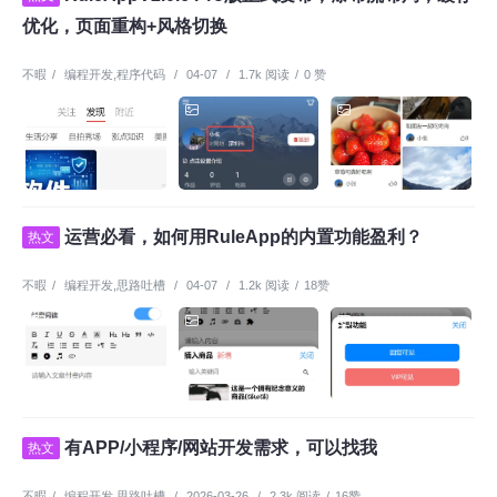
优化，页面重构+风格切换
不暇
/
编程开发
,
程序代码
/
04-07
/
1.7k 阅读
/
0 赞
运营必看，如何用RuleApp的内置功能盈利？
热文
不暇
/
编程开发
,
思路吐槽
/
04-07
/
1.2k 阅读
/
18赞
有APP/小程序/网站开发需求，可以找我
热文
不暇
/
编程开发
,
思路吐槽
/
2026-03-26
/
2.3k 阅读
/
16赞