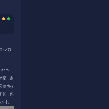
提示使用
users，
就是，点
调整为相
本不长，偶
个小时。