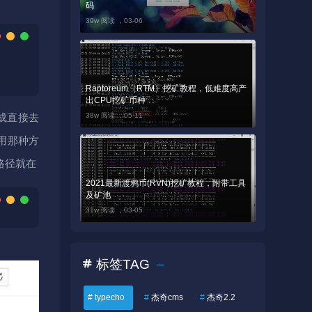
码
39w 阅读 ，
03-06
Raptoreum（RTM）挖矿教程，低难度高产
出CPU挖矿币种
38w 阅读 ，
05-11
成直接去
用那种方
路径就在
2021最新渡鸦币(RVN)挖矿教程，附带工具
及矿池
31w 阅读 ，
03-05
标签TAG
#
typecho
#
杰奇cms
#
杰奇2.2