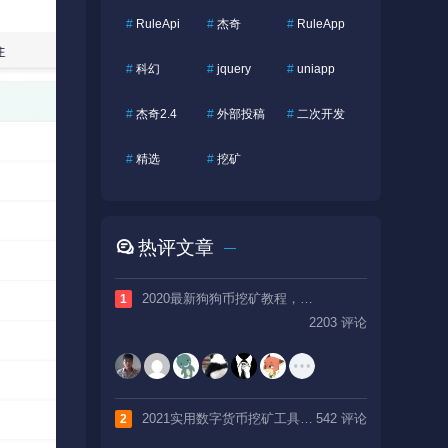
#
RuleApi
#
杰奇
#
RuleApp
#
科幻
#
jquery
#
uniapp
#
杰奇2.4
#
外部投稿
#
二次开发
#
精选
#
挖矿
热评文章
2020最新狗狗币挖矿教程，全网最详细
1
2203 评论
2021实用数字货币挖矿工具，介绍及下载
542 评论
2