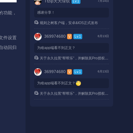
Ttzip天天绿软
Lv.1
7月14日
则，但是老是出现1个奇怪的现象，就是
wap端的子站正常，PC子站点伪静态，阅读
的功能，
感谢分享！
页面的伪静态时不时出现404，但是此时章
规则之树客户端，安卓&IOS正式发布
节目录页面的伪静态正常，只能重启站点iis
或者IIS重启下就恢复～～～
369974680
V
Lv.1
6月13日
库文件设置
在之前的服务器也是2012上可能也出现类似
问题，但是很少，现在工具每隔一天的样子
会自动回归
为啥app端看不到正文？
就必然出现了，一直搞不懂啥问题，看看博
主有没有啥建议？谢谢
关于永久拉黑“帮帮乐”，并解除其Pro授权的通知
369974680
V
Lv.1
6月13日
为啥app端看不到正文？
关于永久拉黑“帮帮乐”，并解除其Pro授权的通知