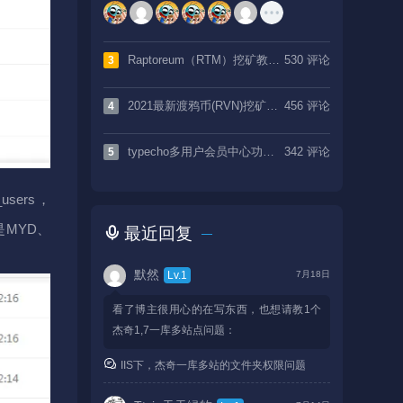
Raptoreum（RTM）挖矿教程，低难度高产出CPU挖矿币种
530 评论
3
2021最新渡鸦币(RVN)挖矿教程，附带工具及矿池
456 评论
4
typecho多用户会员中心功能实现，附项目源码
342 评论
5
users，
是MYD、
最近回复
默然
Lv.1
7月18日
看了博主很用心的在写东西，也想请教1个
杰奇1,7一库多站点问题：
Windows2012服务器，都是同样的子站+伪
IIS下，杰奇一库多站的文件夹权限问题
静态，file文件夹使用虚拟文件方式虚拟到主
站files，然后问题是：同样的伪静态和规