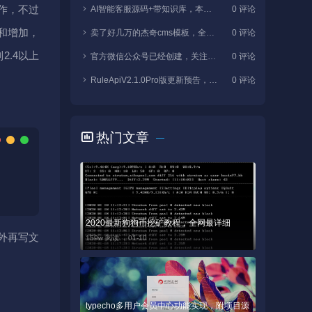
作，不过
AI智能客服源码+带知识库，本地训练支持，免费分享
0 评论
和增加，
卖了好几万的杰奇cms模板，全部打包分享
0 评论
2.4以上
官方微信公众号已经创建，关注获取PRO版，还有工具和源码
0 评论
RuleApiV2.1.0Pro版更新预告，性能优化，AI功能增强
0 评论
热门文章
2020最新狗狗币挖矿教程，全网最详细
外再写文
159w 阅读 ，
01-10
typecho多用户会员中心功能实现，附项目源