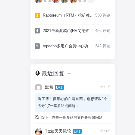
Raptoreum（RTM）挖矿教程，低难度高产出CPU挖矿币种
530 评论
3
2021最新渡鸦币(RVN)挖矿教程，附带工具及矿池
456 评论
4
typecho多用户会员中心功能实现，附项目源码
342 评论
5
最近回复
默然
Lv.1
7月18日
看了博主很用心的在写东西，也想请教1个
杰奇1,7一库多站点问题：
Windows2012服务器，都是同样的子站+伪
IIS下，杰奇一库多站的文件夹权限问题
静态，file文件夹使用虚拟文件方式虚拟到主
站files，然后问题是：同样的伪静态和规
Ttzip天天绿软
Lv.1
7月14日
则，但是老是出现1个奇怪的现象，就是