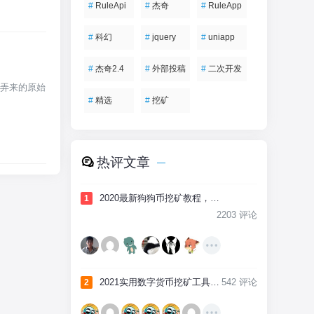
#
RuleApi
#
杰奇
#
RuleApp
#
科幻
#
jquery
#
uniapp
#
杰奇2.4
#
外部投稿
#
二次开发
币弄来的原始
#
精选
#
挖矿
热评文章
2020最新狗狗币挖矿教程，全网最详细
1
2203 评论
2021实用数字货币挖矿工具，介绍及下载
542 评论
2