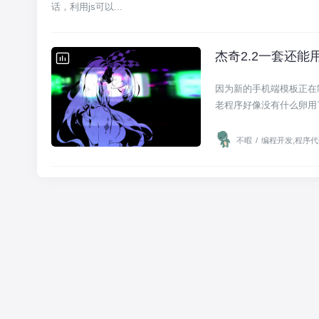
话，利用js可以...
杰奇2.2一套还能
编程开发,程序代码
因为新的手机端模板正在
老程序好像没有什么卵用了
不暇
/
编程开发
,
程序代