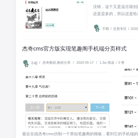
没错，这个又是远古级别
还是蛮多的，所以还是给弄
不暇
/
交易专区
/
2020
杰奇cms官方版实现笔趣阁手机端分页样式
/
杰奇教程
,
教程分享
/
2020-05-17
/
1.3w 阅读
/
0 赞
不暇
最近在搞杰奇cms仿制一个类似笔趣阁的模板，看到它的手机端