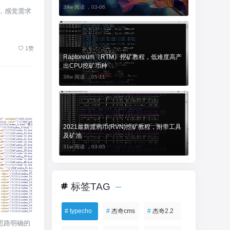
39w 阅读 ，
03-06
，感觉需求
1赞
Raptoreum（RTM）挖矿教程，低难度高产
出CPU挖矿币种
38w 阅读 ，
05-11
2021最新渡鸦币(RVN)挖矿教程，附带工具
及矿池
31w 阅读 ，
03-05
标签TAG
#
typecho
#
杰奇cms
#
杰奇2.2
思路明确的