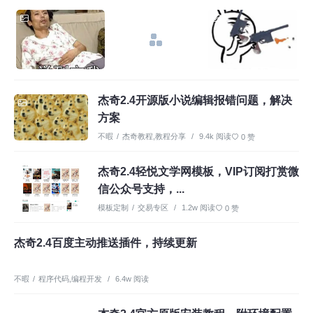
杰奇2.4开源版小说编辑报错问题，解决
方案
不暇
/
杰奇教程
,
教程分享
/
9.4k 阅读
0 赞
杰奇2.4轻悦文学网模板，VIP订阅打赏微
信公众号支持，...
模板定制
/
交易专区
/
1.2w 阅读
0 赞
杰奇2.4百度主动推送插件，持续更新
不暇
/
程序代码
,
编程开发
/
6.4w 阅读