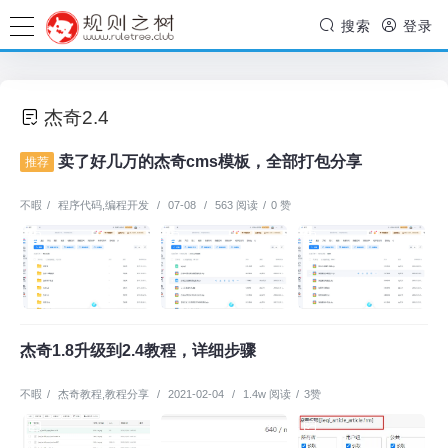
搜索
登录
杰奇2.4
卖了好几万的杰奇cms模板，全部打包分享
推荐
不暇
/
程序代码
,
编程开发
/
07-08
/
563 阅读
/
0 赞
杰奇1.8升级到2.4教程，详细步骤
不暇
/
杰奇教程
,
教程分享
/
2021-02-04
/
1.4w 阅读
/
3赞