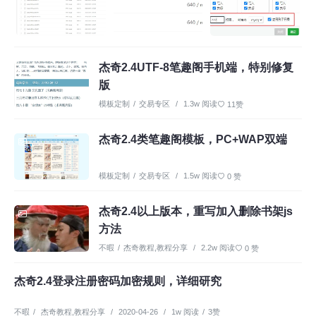
杰奇2.4UTF-8笔趣阁手机端，特别修复
版
模板定制
/
交易专区
/
1.3w 阅读
11赞
杰奇2.4类笔趣阁模板，PC+WAP双端
模板定制
/
交易专区
/
1.5w 阅读
0 赞
杰奇2.4以上版本，重写加入删除书架js
方法
不暇
/
杰奇教程
,
教程分享
/
2.2w 阅读
0 赞
杰奇2.4登录注册密码加密规则，详细研究
不暇
/
杰奇教程
,
教程分享
/
2020-04-26
/
1w 阅读
/
3赞