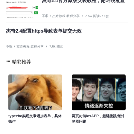
杰奇2.4官方原版安装教程，附环境配置
不暇
/
杰奇教程
,
教程分享
/
2.5w 阅读
1赞
杰奇2.4配置https导致表单提交无效
不暇
/
杰奇教程
,
教程分享
/
7.6k 阅读
精彩推荐
typecho实现文章增加表单，具体
网页封装iosAPP，超链接跳出浏
操作
览器问题