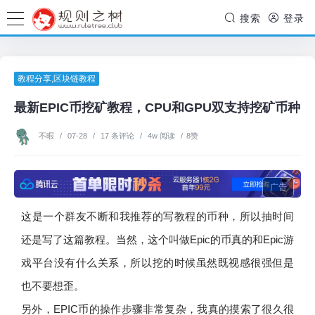
搜索
登录
教程分享
,
区块链教程
最新EPIC币挖矿教程，CPU和GPU双支持挖矿币种
不暇
/
07-28
/
17 条评论
/
4w 阅读
/
8赞
广告
这是一个群友不断和我推荐的写教程的币种，所以抽时间
还是写了这篇教程。当然，这个叫做Epic的币真的和Epic游
戏平台没有什么关系，所以挖的时候虽然既视感很强但是
也不要想歪。
另外，EPIC币的操作步骤非常复杂，我真的摸索了很久很