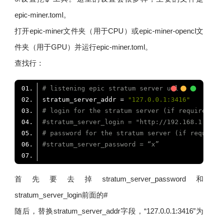
epic-miner.toml。
打开epic-miner文件夹（用于CPU）或epic-miner-opencl文
件夹（用于GPU）并运行epic-miner.toml。
查找行：
# listening epic stratum server url
stratum_server_addr = 
"127.0.0.1:3416"
# login for the stratum server (if required)
#stratum_server_login = "http://192.168.1.100
# password for the stratum server (if require
#stratum_server_password = “x”
首先要去掉stratum_server_password和
stratum_server_login前面的#
随后，替换stratum_server_addr字段，“127.0.0.1:3416”为