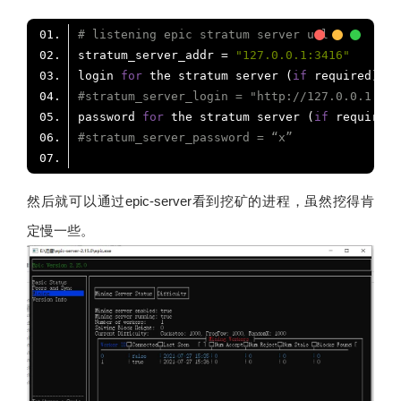
# listening epic stratum server url
stratum_server_addr = 
"127.0.0.1:3416"
login 
for
 the stratum server (
if
#stratum_server_login = "http://127.0.0.1:341
password 
for
 the stratum server (
if
#stratum_server_password = “x”
然后就可以通过epic-server看到挖矿的进程，虽然挖得肯
定慢一些。