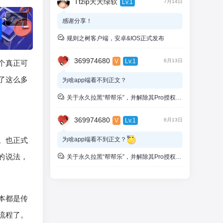
Ttzip天天绿软
Lv.1
7月14日
则，但是老是出现1个奇怪的现象，就是
wap端的子站正常，PC子站点伪静态，阅读
广告
感谢分享！
页面的伪静态时不时出现404，但是此时章
规则之树客户端，安卓&IOS正式发布
节目录页面的伪静态正常，只能重启站点iis
或者IIS重启下就恢复～～～
369974680
V
Lv.1
6月13日
个真正可
在之前的服务器也是2012上可能也出现类似
问题，但是很少，现在工具每隔一天的样子
了这么多
为啥app端看不到正文？
就必然出现了，一直搞不懂啥问题，看看博
主有没有啥建议？谢谢
关于永久拉黑“帮帮乐”，并解除其Pro授权的通知
369974680
V
Lv.1
6月13日
矿。也正式
为啥app端看不到正文？
的说法，
关于永久拉黑“帮帮乐”，并解除其Pro授权的通知
本都是传
流程了。