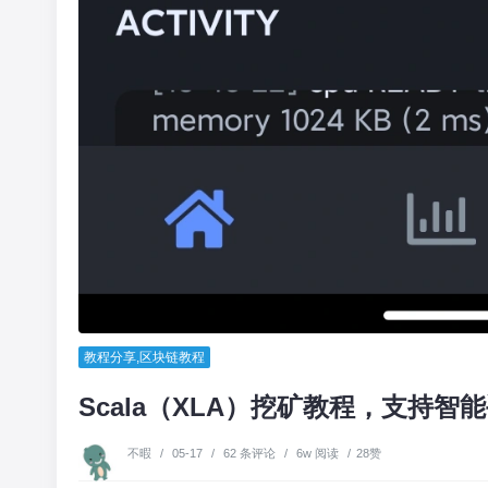
教程分享
,
区块链教程
Scala（XLA）挖矿教程，支持智
不暇
/
05-17
/
62 条评论
/
6w 阅读
/
28赞