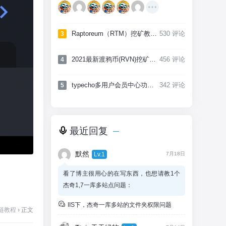
Raptoreum（RTM）挖矿教程，低难度高产出CPU挖矿币种
530 评论
3
2021最新渡鸦币(RVN)挖矿教程，附带工具及矿池
456 评论
4
typecho多用户会员中心功能实现，附项目源码
342 评论
5
最近回复
默然
Lv.1
7月18日
看了博主很用心的在写东西，也想请教1个
杰奇1,7一库多站点问题：
Windows2012服务器，都是同样的子站+伪
IIS下，杰奇一库多站的文件夹权限问题
静态，file文件夹使用虚拟文件方式虚拟到主
链教程
›
正文
站files，然后问题是：同样的伪静态和规