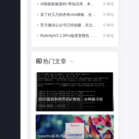
AI智能客服源码+带知识库，本地训练支持，免费分享
0 评论
卖了好几万的杰奇cms模板，全部打包分享
0 评论
官方微信公众号已经创建，关注获取PRO版，还有工具和源码
0 评论
RuleApiV2.1.0Pro版更新预告，性能优化，AI功能增强
0 评论
热门文章
2020最新狗狗币挖矿教程，全网最详细
159w 阅读 ，
01-10
typecho多用户会员中心功能实现，附项目源