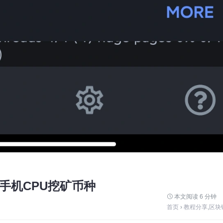
能手机CPU挖矿币种
本文阅读 6 分钟
首页
›
教程分享
,
区块