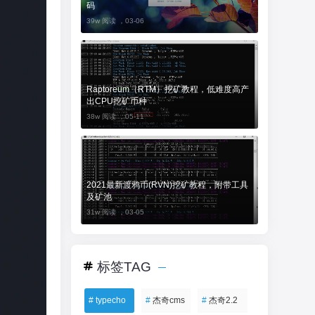
码
39w 阅读 ，
03-06
Raptoreum（RTM）挖矿教程，低难度高产
出CPU挖矿币种
38w 阅读 ，
05-11
2021最新渡鸦币(RVN)挖矿教程，附带工具
及矿池
31w 阅读 ，
03-05
标签TAG
#
typecho
#
杰奇cms
#
杰奇2.2