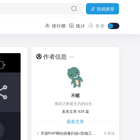
投稿推荐
排行榜
统计
登录
作者信息
不暇
规则之树最无为的站长。
发表文章 434 篇
最新文章
开源PHP网站病毒扫描+防御工具分享，带教程
0 评论