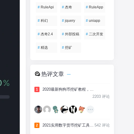
#
RuleApi
#
杰奇
#
RuleApp
#
科幻
#
jquery
#
uniapp
#
杰奇2.4
#
外部投稿
#
二次开发
#
精选
#
挖矿
热评文章
2020最新狗狗币挖矿教程，全网最详细
1
2203 评论
2021实用数字货币挖矿工具，介绍及下载
542 评论
2