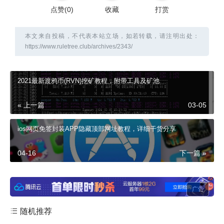
点赞(
0
)
收藏
打赏
本文来自投稿，不代表本站立场，如若转载，请注明出处：
https://www.ruletree.club/archives/2343/
2021最新渡鸦币(RVN)挖矿教程，附带工具及矿池
« 上一篇
03-05
ios网页免签封装APP隐藏顶部网址教程，详细干货分享
04-16
下一篇 »
广告
随机推荐