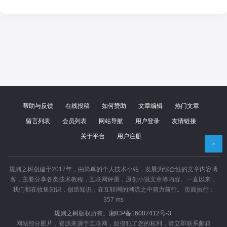
帮助与反馈
在线投稿
如何赞助
文章编辑
热门文章
留言列表
会员列表
网站导航
用户登录
友情链接
关于平台
用户注册
规则之树创建于2017年，由简单的个人技术小站，发展为综合性的文章内容博
客，主要分享各类技术教程，互联网评测，原创小说文章等内容。一直以来，
我们都在收集知识，创造知识，在互联网的潮流之中努力前行。 页面执行：
357 ms
,
编程开发
程序代码
规则之树
版权所有。
湘ICP备16007412号-3
网站部分图片，资源来源于互联网，如侵犯了您的权利，请立即联系邮箱