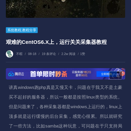
系统教程
,
教程分享
艰难的CentOS6.X上，运行关关采集器教程
不暇
/
08-18
/
19 条评论
/
2.2w 阅读
/
1赞
广告
讲真windows跑php真是又慢又卡，问题在于我又不是土豪
买不起好的服务器，所以一般都是按照linux类型的系统。
但是问题来了，各种采集器都是windows上运行的，linux上
顶多就是运行缓慢的后台采集，感觉心很累。所以就研究
了一些方法，比如samba这种玩意，可问题在于只支持局