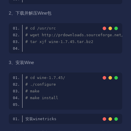
2、下载并解压Wine包
# cd /usr/src
# wget http://prdownloads.sourceforge.net/win
# tar xjf wine-1.7.45.tar.bz2
3、安装Wine
# cd wine-1.7.45/
# ./configure
# make
# make install