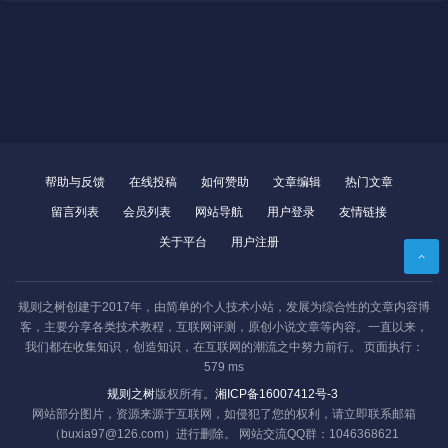
帮助与反馈
在线投稿
如何赞助
文章编辑
热门文章
留言列表
会员列表
网站导航
用户登录
友情链接
关于平台
用户注册
规则之树创建于2017年，由简单的个人技术小站，发展为综合性的文章内容博
客，主要分享各类技术教程，互联网评测，原创小说文章等内容。一直以来，
我们都在收集知识，创造知识，在互联网的潮流之中努力前行。 页面执行：
579 ms
关关采集器
wine
VNC
CentOS
规则之树
版权所有。
湘ICP备16007412号-3
网站部分图片，资源来源于互联网，如侵犯了您的权利，请立即联系邮箱
阅读
封面
分享
（buxia97@126.com）进行删除。 网站交流QQ群：1046368621