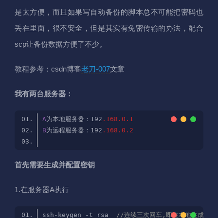
是太方便，而且如果写自动备份的脚本总不可能把密码也
丢在里面，很不安全，但是其实有免密传输的办法，配合
scp让备份数据方便了不少。
教程参考：csdn博客
老刀-007
文章
我有两台服务器：
A
为本地服务器：192
.168
.0
.1
B
为远程服务器：192
.168
.0
.2
首先需要生成并配置密钥
1.在服务器A执行
ssh-keygen -t rsa  
//连续三次回车,即在本地生成了私钥(i