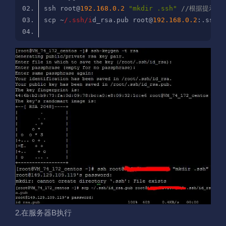
ssh root@
192.168
.0
.2
"mkdir .ssh"
//根据提示输
scp ~
/.ssh/i
d_rsa.pub root@
192.168
.0
.2
:.ssh/i
2.在服务器B执行