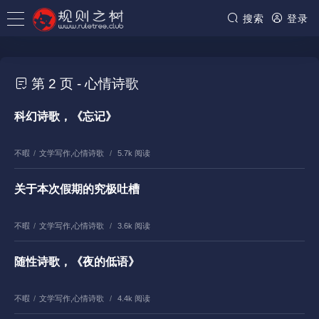
搜索
登录
第 2 页 - 心情诗歌
科幻诗歌，《忘记》
不暇
/
文学写作
,
心情诗歌
/
5.7k 阅读
关于本次假期的究极吐槽
不暇
/
文学写作
,
心情诗歌
/
3.6k 阅读
随性诗歌，《夜的低语》
不暇
/
文学写作
,
心情诗歌
/
4.4k 阅读