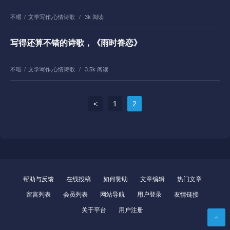
不暇
/
文学写作
,
心情诗歌
/
3k 阅读
写得还算不错的诗歌，《雨时眷恋》
不暇
/
文学写作
,
心情诗歌
/
3.5k 阅读
<
1
2
帮助与反馈
在线投稿
如何赞助
文章编辑
热门文章
留言列表
会员列表
网站导航
用户登录
友情链接
关于平台
用户注册