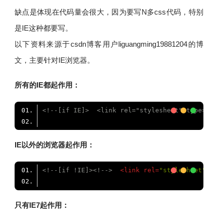
缺点是体现在代码量会很大，因为要写N多css代码，特别
是IE这种都要写。
以下资料来源于csdn博客用户liguangming19881204的博
文，主要针对IE浏览器。
所有的IE都起作用：
<!--[if IE]>  <link rel="stylesheet" type="te
IE以外的浏览器起作用：
<!--[if !IE]><!-->
<
link
rel
=
"stylesheet"
ty
只有IE7起作用：