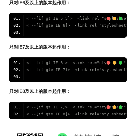
只对IE6及以上的版本起作用：
<!--[if gt IE 5.5]>  <link rel="stylesheet" t
<!--[if gte IE 6]>  <link rel="stylesheet" ty
只对IE7及以上的版本起作用：
<!--[if gt IE 6]>  <link rel="stylesheet" typ
<!--[if gte IE 7]>  <link rel="stylesheet" ty
只对IE8及以上的版本起作用：
<!--[if gt IE 7]>  <link rel="stylesheet" typ
<!--[if gte IE 8]>  <link rel="stylesheet" ty