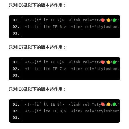
只对IE6及以下的版本起作用：
<!--[if lt IE 7]>  <link rel="stylesheet" typ
<!--[if lte IE 6]>  <link rel="stylesheet" ty
只对IE7及以下的版本起作用：
<!--[if lt IE 8]>  <link rel="stylesheet" typ
<!--[if lte IE 7]>  <link rel="stylesheet" ty
只对IE8及以下的版本起作用：
<!--[if lt IE 9]>  <link rel="stylesheet" typ
<!--[if lte IE 8]>  <link rel="stylesheet" ty