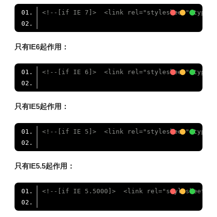
<!--[if IE 7]>  <link rel="stylesheet" type="
只有IE6起作用：
<!--[if IE 6]>  <link rel="stylesheet" type="
只有IE5起作用：
<!--[if IE 5]>  <link rel="stylesheet" type="
只有IE5.5起作用：
<!--[if IE 5.5000]>  <link rel="stylesheet" t