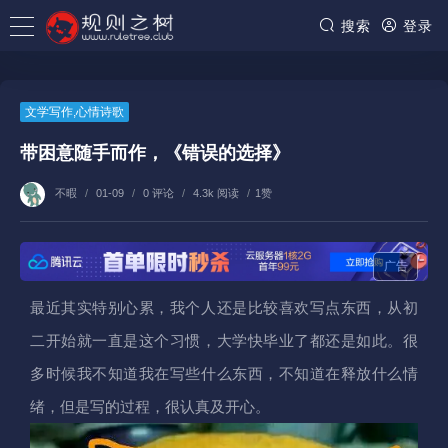
搜索
登录
文学写作
,
心情诗歌
带困意随手而作，《错误的选择》
不暇
/
01-09
/
0 评论
/
4.3k 阅读
/
1赞
广告
最近其实特别心累，我个人还是比较喜欢写点东西，从初
二开始就一直是这个习惯，大学快毕业了都还是如此。很
多时候我不知道我在写些什么东西，不知道在释放什么情
绪，但是写的过程，很认真及开心。