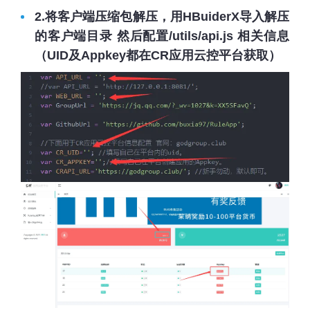
2.将客户端压缩包解压，用HBuiderX导入解压
的客户端目录 然后配置
/utils/api.js
相关信息
（UID及Appkey都在CR应用云控平台获取）