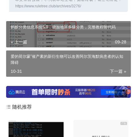
https://www.ruletree.club/archives/3276/
蚂蚁分类信息系统5.9，增加地区多级分类，完整教程附代码
« 上一篇
09-28
爱的荷尔蒙”催产素的新衍生物可以改善阿尔茨海默病患者的认知
障碍
10-31
下一篇 »
广告
随机推荐