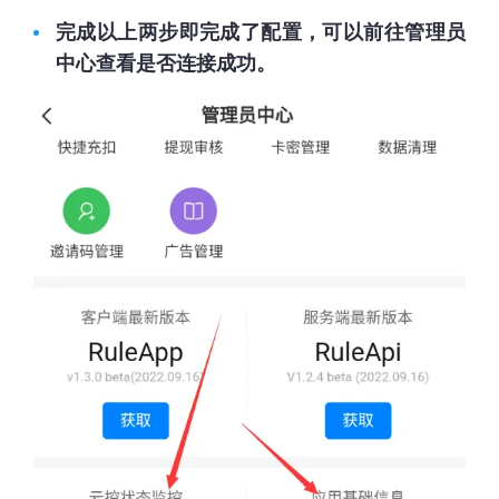
完成以上两步即完成了配置，可以前往管理员
中心查看是否连接成功。