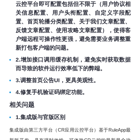
云控平台即可配置包括但不限于（用户协议相
关信息配置、用户头衔配置、自定义字段配
置、首页轮播分类配置、关于我们文章配置、
反馈文章配置、使用攻略文章配置），使得客
户端远程可操作性更强，避免需要业务调整重
新打包客户端的问题。
2.增加接口调用缓存机制，避免实时获取数据
而导致的软件运行效率低下的弊端。
3.调整首页公告UI，更具美观性。
4.修复手机验证码绑定功能。
相关问题
1.集成版与官版区别
集成版由第三方平台（CR应用云控平台）基于RuleApp最