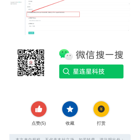
点赞(
5
)
收藏
打赏
本文来自投稿，不代表本站立场，如若转载，请注明出处：