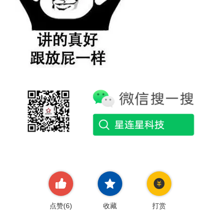
点赞(
6
)
收藏
打赏