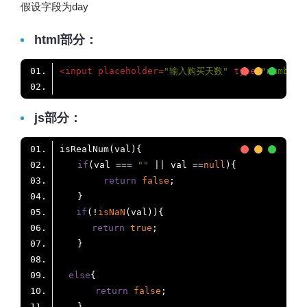
假设字段为day
html部分：
<
input
placeholder
=
"输入购买天数"
type
=
"number"
js部分：
if
(val === 
""
 || val ==
null
return
false
if
(!
isNaN
return
true
else
return
false