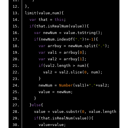
var
 that = 
this
if
var
if
(newNum.indexOf(
"."
)!=
-1
var
 arrbuy = newNum.split(
"."
var
 val1 = arrbuy[
0
var
 val2 = arrbuy[
1
if
        val2 = val2.slice(
0
      newNum = 
Number
(val1)+
"."
  }
else
    value = value.substr(
0
, value.length - 
1
if