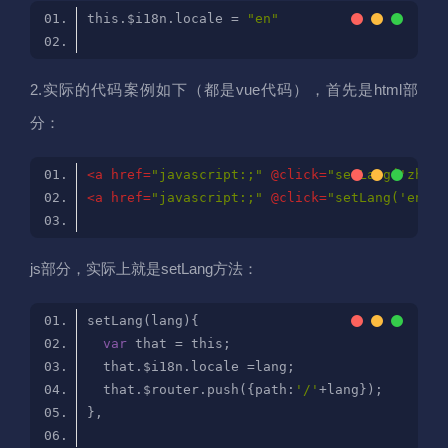
this.$i18n.locale = 
"en"
2.实际的代码案例如下（都是vue代码），首先是html部
分：
<
a
href
=
"javascript:;"
 @
click
=
"setLang('zh')"
<
a
href
=
"javascript:;"
 @
click
=
"setLang('en')"
js部分，实际上就是setLang方法：
var
  that.$router.push({path:
'/'