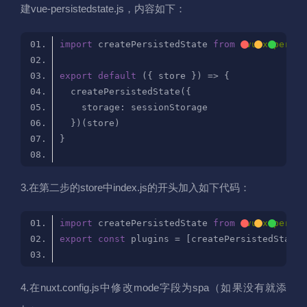
建vue-persistedstate.js，内容如下：
import
 createPersistedState 
from
'vuex-persis
export
default
storage
3.在第二步的store中index.js的开头加入如下代码：
import
 createPersistedState 
from
"vuex-persis
export
const
4.在nuxt.config.js中修改mode字段为spa（如果没有就添