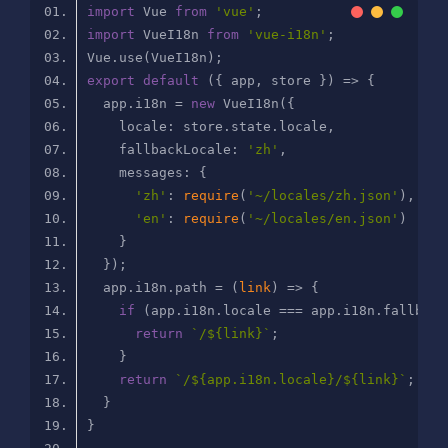
import
 Vue 
from
'vue'
import
 VueI18n 
from
'vue-i18n'
export
default
  app.i18n = 
new
locale
fallbackLocale
: 
'zh'
messages
'zh'
: 
require
(
'~/locales/zh.json'
'en'
: 
require
(
'~/locales/en.json'
  app.i18n.path = 
(
link
) =>
if
return
`/
${link}
`
return
`/
${app.i18n.locale}
/
${link}
`