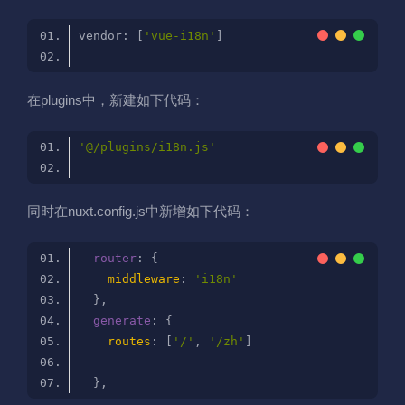
vendor: [
'vue-i18n'
在plugins中，新建如下代码：
'@/plugins/i18n.js'
同时在nuxt.config.js中新增如下代码：
router
middleware
: 
'i18n'
generate
routes
: [
'/'
, 
'/zh'