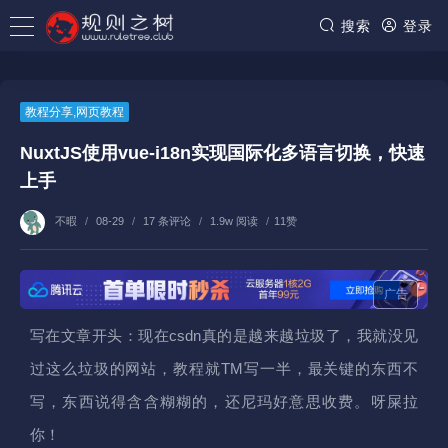
搜索
登录
教程分享
,
网页教程
NuxtJS使用vue-i18n实现国际化多语言切换，快速
上手
不暇
/
08-29
/
17 条评论
/
1.9w 阅读
/
11赞
广告
写在文章开头：现在csdn真的是越来越垃圾了，我就没见
过这么垃圾的网站，教程就TM写一半，最关键的东西不
写，东西说得含含糊糊的，还尼玛好意思收费。呀屎拉
你！