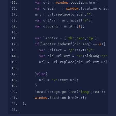
var
 url = 
window
var
 origin   = 
window
      url = url.replace(origin,
""
var
 urlArr = url.split(
"/"
var
 oldLang = urlArr[
1
var
 langArr = [
'zh'
,
'en'
,
'jp'
if
(langArr.indexOf(oldLang)!==
-1
var
 urlText = 
"/"
+text+
"/"
var
 old_urlText = 
"/"
+oldLang+
"/"
      }
else
        url = 
"/"
      localStorage.getItem(
'lang'
window