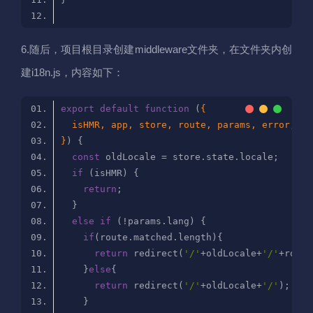
6.随后，项目根目录创建middleware文件夹，在文件夹内创
建i18n.js，内容如下：
export
default
function
 (
}
) 
const
if
return
else
if
if
return
 redirect(
'/'
+oldLocale+
'/'
    }
else
return
 redirect(
'/'
+oldLocale+
'/'