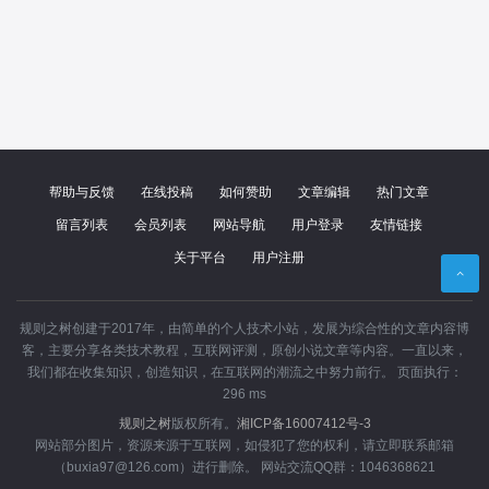
帮助与反馈
在线投稿
如何赞助
文章编辑
热门文章
留言列表
会员列表
网站导航
用户登录
友情链接
关于平台
用户注册
规则之树创建于2017年，由简单的个人技术小站，发展为综合性的文章内容博
客，主要分享各类技术教程，互联网评测，原创小说文章等内容。一直以来，
我们都在收集知识，创造知识，在互联网的潮流之中努力前行。 页面执行：
296 ms
规则之树
版权所有。
湘ICP备16007412号-3
网站部分图片，资源来源于互联网，如侵犯了您的权利，请立即联系邮箱
（buxia97@126.com）进行删除。 网站交流QQ群：1046368621